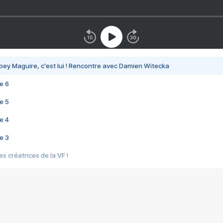
bey Maguire, c'est lui ! Rencontre avec Damien Witecka
e 6
e 5
e 4
e 3
s créatrices de la VF !
e 2
e 1
e Mektoub My Love arrive enfin ! Rencontre avec Shaïn Boumedine et Sal