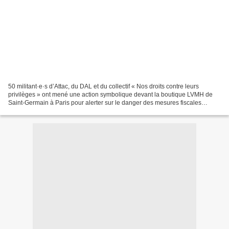
50 militant·e·s d’Attac, du DAL et du collectif « Nos droits contre leurs
privilèges » ont mené une action symbolique devant la boutique LVMH de
Saint-Germain à Paris pour alerter sur le danger des mesures fiscales
annoncées par le nouveau Président de...