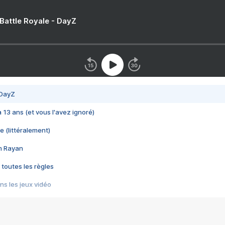
 Battle Royale - DayZ
 DayZ
 a 13 ans (et vous l'avez ignoré)
e (littéralement)
im Rayan
 toutes les règles
s les jeux vidéo
us choquant de Rockstar ? - Le scandale BULLY
e plus moche de Steam