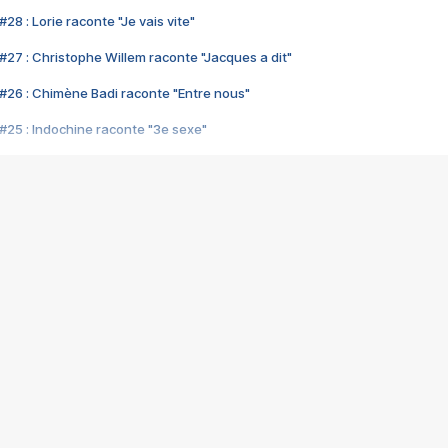
28 : Lorie raconte "Je vais vite"
#27 : Christophe Willem raconte "Jacques a dit"
#26 : Chimène Badi raconte "Entre nous"
#25 : Indochine raconte "3e sexe"
#24 : Zaho raconte "C'est chelou"
#23 : Patrick Bruel raconte "Au café des délices"
#22 : Kyo raconte "Le chemin"
#21 : Nolwenn Leroy raconte "Cassé"
#20 : Patrick Hernandez raconte "Born to be alive"
#19 : Lorie raconte "Près de moi"
#18 : Michael Jones raconte "A nos actes manqués" (avec Jean-Jacque
#17 : Khaled raconte "Aïcha"