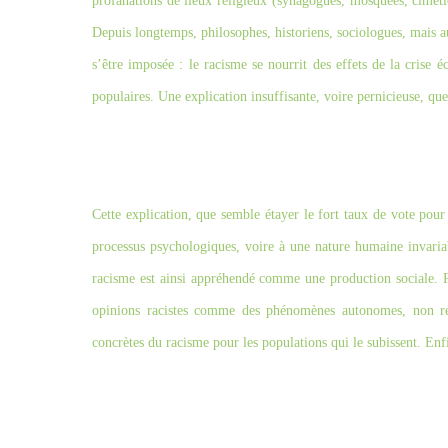
profanations de lieux religieux (synagogues, mosquées, cimeti
Depuis longtemps, philosophes, historiens, sociologues, mais au
s’être imposée : le racisme se nourrit des effets de la crise 
populaires. Une explication insuffisante, voire pernicieuse, que
Cette explication, que semble étayer le fort taux de vote pour 
processus psychologiques, voire à une nature humaine invaria
racisme est ainsi appréhendé comme une production sociale. 
opinions racistes comme des phénomènes autonomes, non rédu
concrètes du racisme pour les populations qui le subissent. En