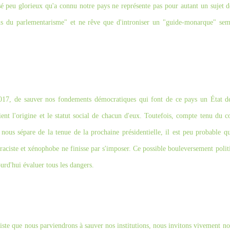
sé peu glorieux qu'a connu notre pays ne représente pas pour autant un sujet 
ons du parlementarisme" et ne rêve que d'introniser un "guide-monarque" sem
 2017, de sauver nos fondements démocratiques qui font de ce pays un État de
oient l'origine et le statut social de chacun d'eux. Toutefois, compte tenu du c
 nous sépare de la tenue de la prochaine présidentielle, il est peu probable 
, raciste et xénophobe ne finisse par s'imposer. Ce possible bouleversement poli
urd'hui évaluer tous les dangers.
tiste que nous parviendrons à sauver nos institutions, nous invitons vivement no