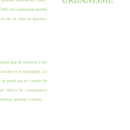
n profond racisme en France.
s 2002 une explication semble
ons de vie dans les quartiers
 plutôt que de renvoyer à des
s sociaux et économiques. Le
a ne prend pas en compte les
us silence les conséquences
cemment attachée à réfuter.