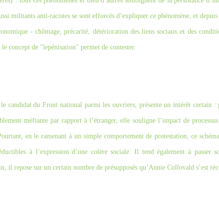
ères) : tous ces phénomènes et bien d’autres témoignent de la persistance d’u
ssi militants anti-racistes se sont efforcés d’expliquer ce phénomène, et depui
économique - chômage, précarité, détérioration des liens sociaux et des conditi
 le concept de "lepénisation" permet de contester.
le candidat du Front national parmi les ouvriers, présente un intérêt certain :
blement méfiante par rapport à l’étranger, elle souligne l’impact de processu
Pourtant, en le ramenant à un simple comportement de protestation, ce schém
ctibles à l’expression d’une colère sociale. Il tend également à passer so
fin, il repose sur un certain nombre de présupposés qu’Annie Collovald s’est ré