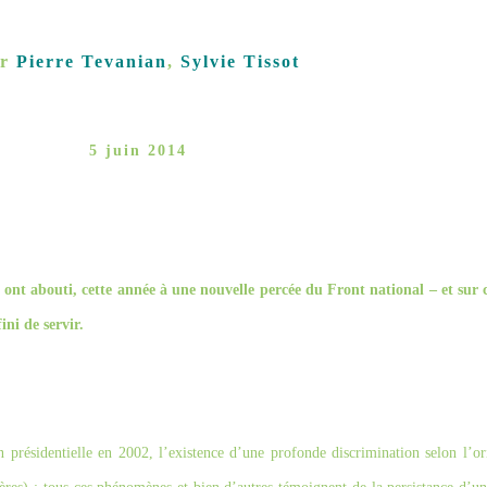
ar
Pierre Tevanian
,
Sylvie Tissot
5 juin 2014
i ont abouti, cette année à une nouvelle percée du Front national – et sur 
ini de servir.
présidentielle en 2002, l’existence d’une profonde discrimination selon l’ori