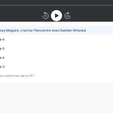
bey Maguire, c'est lui ! Rencontre avec Damien Witecka
e 6
e 5
e 4
e 3
s créatrices de la VF !
e 2
e 1
e Mektoub My Love arrive enfin ! Rencontre avec Shaïn Boumedine et Sal
i : après Toni en famille