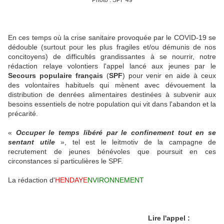
Photo :
SPF 49
En ces temps où la crise sanitaire provoquée par le COVID-19 se
dédouble (surtout pour les plus fragiles et/ou démunis de nos
concitoyens) de difficultés grandissantes à se nourrir,
notre
rédaction
relaye volontiers l'appel lancé aux jeunes par le
Secours populaire français
(
SPF
) pour venir en aide à ceux
des volontaires habituels qui mènent avec dévouement la
distribution de denrées alimentaires destinées à subvenir aux
besoins essentiels de notre population qui vit dans l'abandon et la
précarité.
«
Occuper le temps
libéré par le confinement tout en se
sentant utile
», tel est le leitmotiv de la campagne de
recrutement de jeunes bénévoles que poursuit en ces
circonstances si particulières le SPF.
La rédaction d'
HENDAYE
NVIRONNEMENT
Lire l'appel :