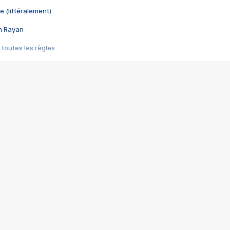
e (littéralement)
im Rayan
 toutes les règles
s les jeux vidéo
us choquant de Rockstar ? - Le scandale BULLY
e plus moche de Steam
du RÊVE tourne au CAUCHEMAR
pendant 8 heures
it… à tort
umiliés par un jeu vidéo
ire - Final Fantasy 8
ti un empire - Age of Empires