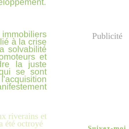
veloppement.
 immobiliers
Publicité
ié à la crise
 solvabilité
omoteurs et
re la juste
 qui se sont
l'acquisition
anifestement
Suivez-moi