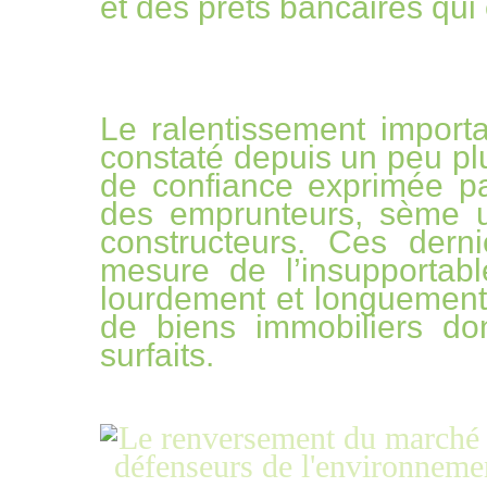
et des prêts bancaires qu
Le ralentissement import
constaté depuis un peu plus
de confiance exprimée par 
des emprunteurs, sème u
constructeurs. Ces dern
mesure de l’insupportabl
lourdement et longuement e
de biens immobiliers don
surfaits.