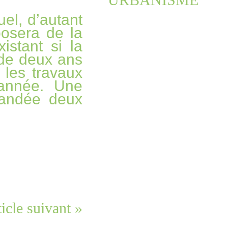
uel, d’autant
posera de la
istant si la
 de deux ans
 les travaux
 année. Une
mandée deux
icle suivant »