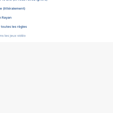
e (littéralement)
im Rayan
 toutes les règles
s les jeux vidéo
us choquant de Rockstar ? - Le scandale BULLY
e plus moche de Steam
du RÊVE tourne au CAUCHEMAR
pendant 8 heures
it… à tort
umiliés par un jeu vidéo
ire - Final Fantasy 8
ti un empire - Age of Empires