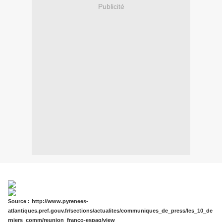
Publicité
Source
:
http://www.pyrenees-
atlantiques.pref.gouv.fr/sections/actualites/communiques_de_press/les_10_de
rniers_comm/reunion_franco-espag/view